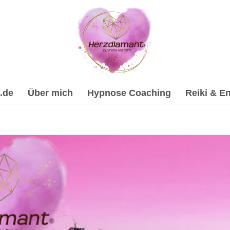
.de
Über mich
Hypnose Coaching
Reiki & En
eilhypnose, Energiearbeit & Reiki, Spirituelle Trauerverar
Trauerverarbeitung & Trauerhilfe, ✔️ Energiearbeit & Reiki,
ne Hypnose-Coach & psychologische Beraterin für Schelklin