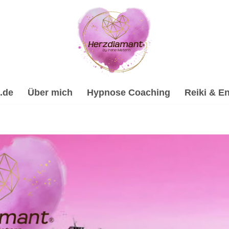
.de
Über mich
Hypnose Coaching
Reiki & En
ypnose, Psychologische Beratung, Reiki & Energiearbeit, Sp
rarbeitung & Trauerhilfe, ✔️ Energiearbeit & Reiki, ✔️ Hypno
ein Online Hypnose-Coach & psychologische Beraterin. De