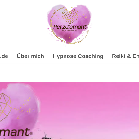
.de
Über mich
Hypnose Coaching
Reiki & En
hypnose, Psychologische Beratung, Energiearbeit & Reiki, Sp
ose-Coach & psychologische Beraterin in Senden. ✔️ Hypnose
✔️ Spirituelles Coaching. Ich bin bereit für Deine Vorstellu