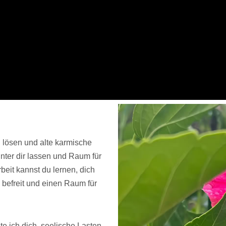
 lösen und alte karmische
nter dir lassen und Raum für
eit kannst du lernen, dich
 befreit und einen Raum für
 ich dich, seelische Lasten