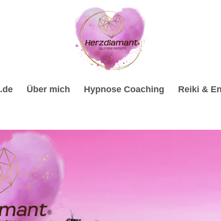
.de
Über mich
Hypnose Coaching
Reiki & En
ilhypnose, Psychologische Beratung, Reiki & Energiearbeit
 ✔️ Hypnose, ☑️ Spirituelle Trauerverarbeitung & Trauerhilfe
ypnose-Coach & psychologische Beraterin in Sensbachtal. 