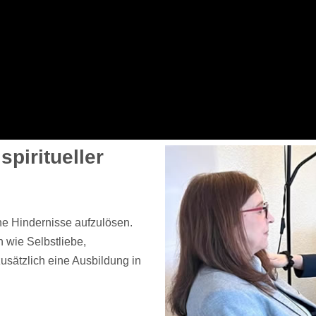
piritueller
he Hindernisse aufzulösen.
wie Selbstliebe,
usätzlich eine Ausbildung in
.