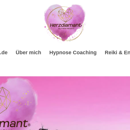
.de
Über mich
Hypnose Coaching
Reiki & En
ypnose, Psychologische Beratung, Energiearbeit & Reiki, Spi
ypnose-Coach & psychologische Beraterin. ✔️ Hypnose, ✔️ Rei
uelles Coaching in Speyer. Ich begleite Dich auf Deinem Weg 