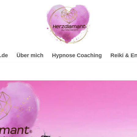
.de
Über mich
Hypnose Coaching
Reiki & En
lhypnose, Psychologische Beratung, Spirituelle Trauervera
ergiearbeit, ☑️ Spirituelle Trauerverarbeitung & Trauerhilf
ant, Dein Online Hypnose-Coach & psychologische Beraterin