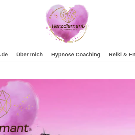
.de
Über mich
Hypnose Coaching
Reiki & En
hypnose, Psychologische Beratung, Spirituelle Trauerverar
eitung & Trauerhilfe, ✔️ Hypnose, ✔️ Reiki & Energiearbeit,
ne Hypnose-Coach & psychologische Beraterin für Waldbrunn.