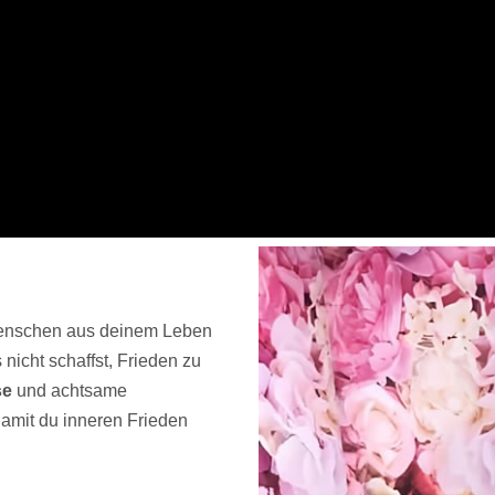
enschen aus deinem Leben
nicht schaffst, Frieden zu
se
und achtsame
 damit du inneren Frieden