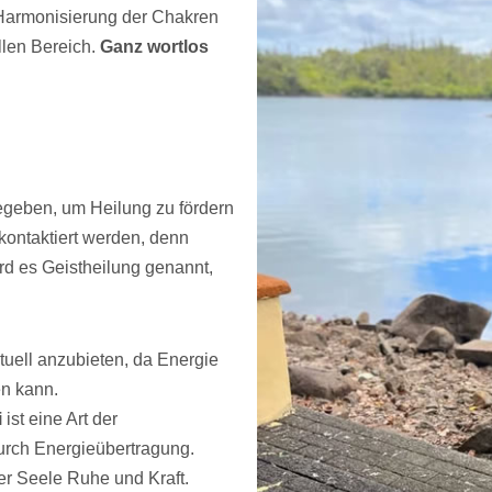
 Harmonisierung der Chakren
llen Bereich.
Ganz wortlos
gegeben, um Heilung zu fördern
kontaktiert werden, denn
ird es Geistheilung genannt,
rtuell anzubieten, da Energie
en kann.
i
ist eine Art der
durch Energieübertragung.
der Seele Ruhe und Kraft.