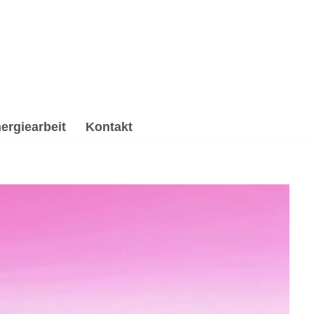
ergiearbeit
Kontakt
beitung & Trauerhilfe, Reiki & Energiearbeit,
 ✔️ Psychologische Beratung oder ✔️ Spirituelles
 Deine Zufriedenheit ist meine Priorität ✉.