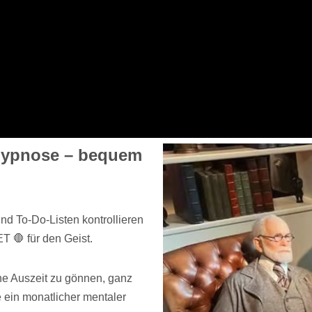
Hypnose – bequem
nd To-Do-Listen kontrollieren
T 🛑 für den Geist.
ine Auszeit zu gönnen, ganz
 ein monatlicher mentaler