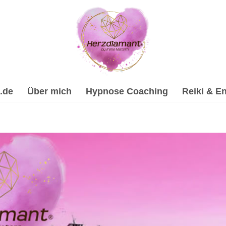
.de
Über mich
Hypnose Coaching
Reiki & En
ilhypnose, Psychologische Beratung, Energiearbeit & Reiki,
rarbeitung & Trauerhilfe, ✔️ Hypnose, ✔️ Reiki & Energiearbe
 Dein Online Hypnose-Coach & psychologische Beraterin. Ge