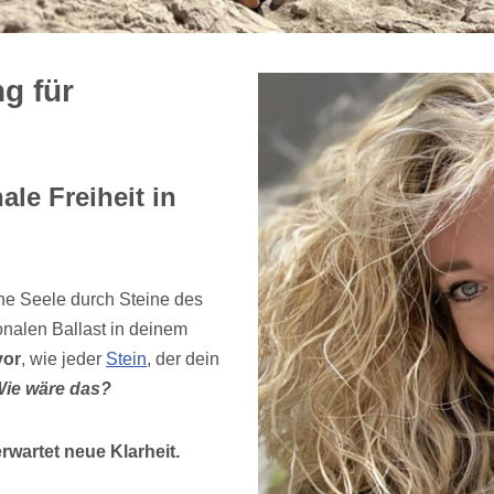
g für
le Freiheit in
ne Seele durch Steine des
nalen Ballast in deinem
vor
, wie jeder
Stein
, der dein
ie wäre das?
wartet neue Klarheit.