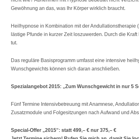
Gewöhnung an das, was Ihr Körper wirklich braucht.
Heilhypnose in Kombination mit der Andullationstherapie 
lästige Pfunde in kurzer Zeit loszuwerden. Durch die Kraf
tut.
Das reguläre Basisprogramm umfasst eine intensive heilh
Wunschgewichts können sich daran anschließen.
Spezialangebot 2015: „Zum Wunschgewicht in nur 5 Sc
Fünf Termine Intensivbetreuung mit Anamnese, Andullati
Zusatzmodule und Folgesitzungen nach Aufwand und Abs
Special-Offer „2015“: statt 499,– € nur 375,– €
Jetzt Termine sichern! Rufen Sie mich an, damit Sie l