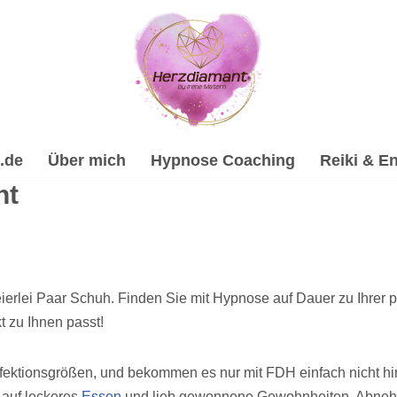
.de
Über mich
Hypnose Coaching
Reiki & En
ht
ierlei Paar Schuh. Finden Sie mit Hypnose auf Dauer zu Ihrer 
 zu Ihnen passt!
fektionsgrößen, und bekommen es nur mit FDH einfach nicht hi
 auf leckeres
Essen
und lieb gewonnene Gewohnheiten. Abnehm