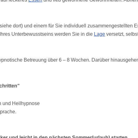
(siehe dort) und einem für Sie individuell zusammengestellten
t Ihres Unterbewusstseins werden Sie in die
Lage
versetzt, selb
ypnotische Betreuung über 6 – 8 Wochen. Darüber hinausgehen
hritten“
on und Heilhypnose
prache.
ocker und leicht in den nächsten Sommer(urlaub) starten …