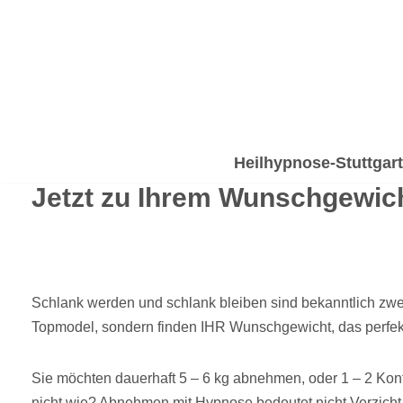
Zum
Inhalt
springen
Heilhypnose-Stuttgart
Jetzt zu Ihrem Wunschgewic
Schlank werden und schlank bleiben sind bekanntlich zwe
Topmodel, sondern finden IHR Wunschgewicht, das perfekt
Sie möchten dauerhaft 5 – 6 kg abnehmen, oder 1 – 2 Kon
nicht wie? Abnehmen mit Hypnose bedeutet nicht Verzicht