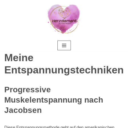
Zum
Inhalt
springen
Meine
Entspannungstechniken
Progressive
Muskelentspannung nach
Jacobsen
Diese Entspannungsmethode geht auf den amerikanischen